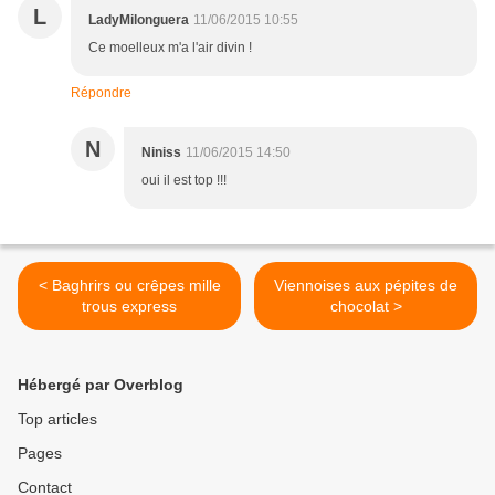
L
LadyMilonguera
11/06/2015 10:55
Ce moelleux m'a l'air divin !
Répondre
N
Niniss
11/06/2015 14:50
oui il est top !!!
< Baghrirs ou crêpes mille
Viennoises aux pépites de
trous express
chocolat >
Hébergé par Overblog
Top articles
Pages
Contact