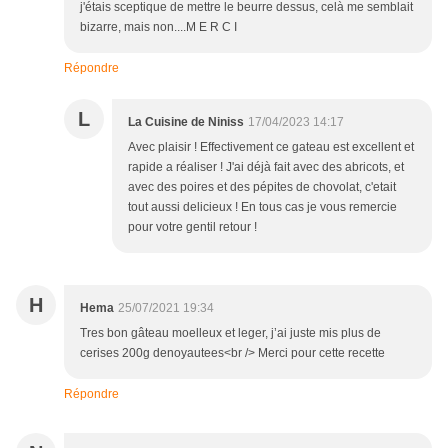
j'étais sceptique de mettre le beurre dessus, celà me semblait
bizarre, mais non....M E R C I
Répondre
L
La Cuisine de Niniss
17/04/2023 14:17
Avec plaisir ! Effectivement ce gateau est excellent et
rapide a réaliser ! J'ai déjà fait avec des abricots, et
avec des poires et des pépites de chovolat, c'etait
tout aussi delicieux ! En tous cas je vous remercie
pour votre gentil retour !
H
Hema
25/07/2021 19:34
Tres bon gâteau moelleux et leger, j’ai juste mis plus de
cerises 200g denoyautees<br /> Merci pour cette recette
Répondre