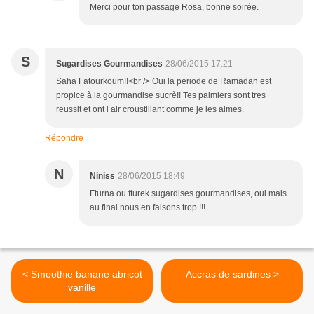
Merci pour ton passage Rosa, bonne soirée.
S
Sugardises Gourmandises
28/06/2015 17:21
Saha Fatourkoum!!<br /> Oui la periode de Ramadan est
propice à la gourmandise sucrè!! Tes palmiers sont tres
reussit et ont l air croustillant comme je les aimes.
Répondre
N
Niniss
28/06/2015 18:49
Fturna ou fturek sugardises gourmandises, oui mais
au final nous en faisons trop !!!
< Smoothie banane abricot
Accras de sardines >
vanille