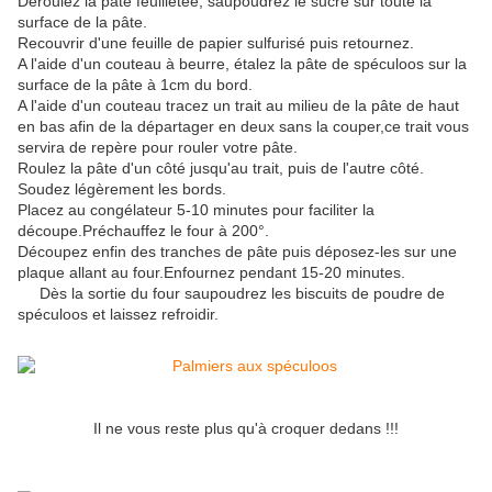
Déroulez la pâte feuilletée, saupoudrez le sucre sur toute la
surface de la pâte.
Recouvrir d'une feuille de papier sulfurisé puis retournez.
A l'aide d'un couteau à beurre, étalez la pâte de spéculoos sur la
surface de la pâte à 1cm du bord.
A l'aide d'un couteau tracez un trait au milieu de la pâte de haut
en bas afin de la départager en deux sans la couper,ce trait vous
servira de repère pour rouler votre pâte.
Roulez la pâte d'un côté jusqu'au trait, puis de l'autre cô
té.
Soudez légèrement les bords.
Placez au congélateur 5-10 minutes pour faciliter la
découpe.Préchauffez le four à 200°.
Découpez enfin des tranches de pâte puis déposez-les sur une
plaque allant au four.Enfournez pendant 15-20 minutes.
Dès la sortie du four saupoudrez
les biscuits de poudre de
spéculoos et laissez refroidir.
Il ne vous reste plus qu'à croquer dedans !!!