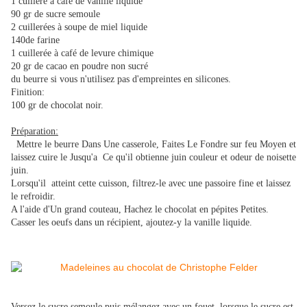
​1 cuillère à café de vanille liquide
​90 gr de sucre semoule
​2 cuillerées à soupe de miel liquide
140de farine
​1 cuillerée à café de levure chimique
​20 gr de cacao en poudre non sucré
​du beurre si vous n'utilisez pas d'empreintes en silicones.
​Finition:
​100 gr de chocolat noir.
​Préparation:
Mettre le beurre Dans Une casserole, Faites Le Fondre sur feu Moyen et
laissez cuire le Jusqu'a
Ce qu'il obtienne juin couleur et odeur de noisette
juin.
Lorsqu'il
atteint cette cuisson, filtrez-le avec une passoire fine et laissez
le refroidir.
A l'aide d'Un grand couteau, Hachez le chocolat en pépites Petites.
Casser les oeufs dans un récipient, ajoutez-y la vanille liquide.
​Versez le sucre semoule puis mélangez avec un fouet, lorsque le sucre est