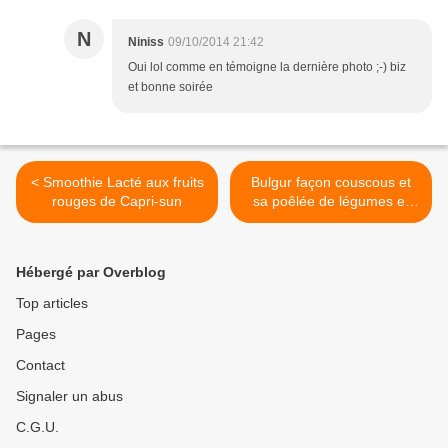
N
Niniss
09/10/2014 21:42
Oui lol comme en témoigne la dernière photo ;-) biz
et bonne soirée
< Smoothie Lacté aux fruits
Bulgur façon couscous et
rouges de Capri-sun
sa poêlée de légumes et
poulet au coeur de bouillon
MAGGI >
Hébergé par Overblog
Top articles
Pages
Contact
Signaler un abus
C.G.U.