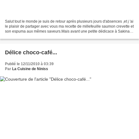
Salut tout le monde je suis de retour après plusieurs jours d'absences ,et j 'ai
le plaisir de partager avec vous ma recette de millefeuille saumon crevette et
son espuma aux mêmes saveurs.Mais avant une petite dédicace à Sakina à
qui j'avais promit de...
Délice choco-café...
Publié le 12/11/2010 à 03:39
Par
La Cuisine de Niniss