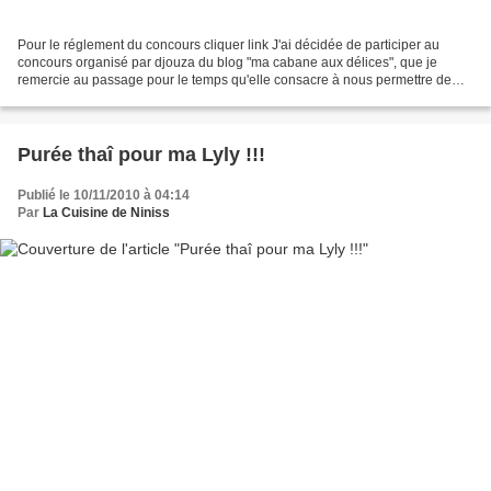
Pour le réglement du concours cliquer link J'ai décidée de participer au
concours organisé par djouza du blog "ma cabane aux délices", que je
remercie au passage pour le temps qu'elle consacre à nous permettre de
nous exprimer par la cuisine , plus précisement...
Purée thaî pour ma Lyly !!!
Publié le 10/11/2010 à 04:14
Par
La Cuisine de Niniss