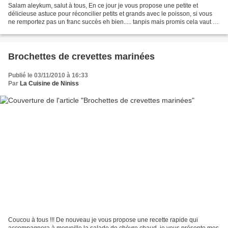
Salam aleykum, salut à tous, En ce jour je vous propose une petite et
délicieuse astuce pour réconcilier petits et grands avec le poisson, si vous
ne remportez pas un franc succès eh bien..... tanpis mais promis cela vaut le
détour , j'avais envie d'innover...
Brochettes de crevettes marinées
Publié le 03/11/2010 à 16:33
Par
La Cuisine de Niniss
Coucou à tous !!! De nouveau je vous propose une recette rapide qui
accompagnera à merveille la salade de chèvre chaud, je vous présente mes