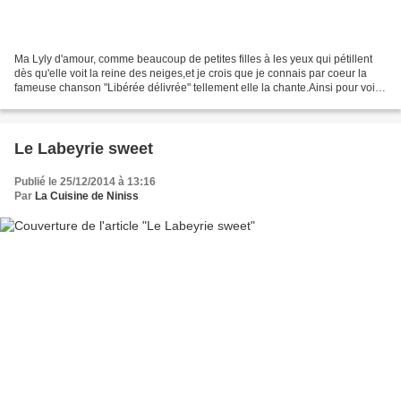
Ma Lyly d'amour, comme beaucoup de petites filles à les yeux qui pétillent
dès qu'elle voit la reine des neiges,et je crois que je connais par coeur la
fameuse chanson "Libérée délivrée" tellement elle la chante.Ainsi pour voire
ses yeux s'illuminer et...
Le Labeyrie sweet
Publié le 25/12/2014 à 13:16
Par
La Cuisine de Niniss