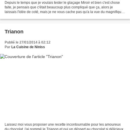
Depuis le temps que je voulais tester le glaçage Miroir et bien c'est chose
faite, je pensais que c'était beaucoup plus compliqué que ça, alors je
laissais l'idée de coté, mais je ne vous cache pas qu'a la vue du magnifique
entremet d'Imane du meilleur...
Trianon
Publié le 27/01/2014 à 02:12
Par
La Cuisine de Niniss
Laissez moi vous proposer une recette incontournable pour les amoureux
du chocolat, j'ai nommé le Trianon et oui un déssert au chocolat si délicieux