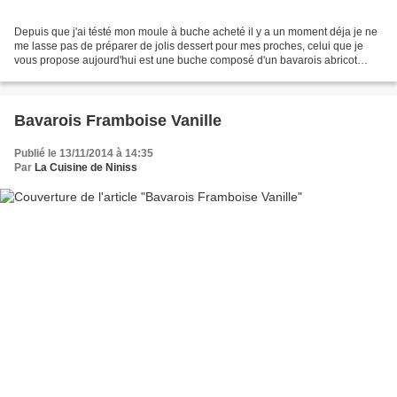
Depuis que j'ai tésté mon moule à buche acheté il y a un moment déja je ne
me lasse pas de préparer de jolis dessert pour mes proches, celui que je
vous propose aujourd'hui est une buche composé d'un bavarois abricot
mangue avec un insert de crémeux au...
Bavarois Framboise Vanille
Publié le 13/11/2014 à 14:35
Par
La Cuisine de Niniss