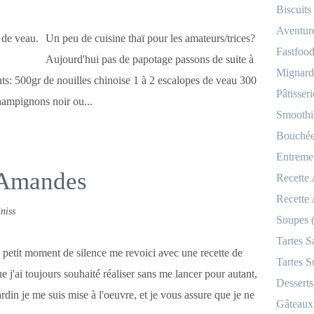
Biscuits
Aventur
Un peu de cuisine thaï pour les amateurs/trices?
Fastfood
Aujourd'hui pas de papotage passons de suite à
Mignardi
nts: 500gr de nouilles chinoise 1 à 2 escalopes de veau 300
Pâtisseri
hampignons noir ou...
Smoothi
Bouchées
Entremet
e-Amandes
Recette
Recette
niss
Soupes 
Tartes S
petit moment de silence me revoici avec une recette de
Tartes S
e j'ai toujours souhaité réaliser sans me lancer pour autant,
Desserts
jardin je me suis mise à l'oeuvre, et je vous assure que je ne
Gâteaux