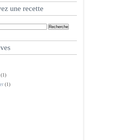
ez une recette
ives
(1)
er
(1)