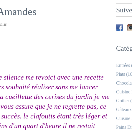
e-Amandes
Suive
niss
Catég
Entrées 
Plats (16
 silence me revoici avec une recette
Chocolat
rs souhaité réaliser sans me lancer
Cuisine
a cueillette des cerises du jardin je me
Goûter (
e vous assure que je ne regrette pas, ce
Gâteaux
succès, le clafoutis étant très léger et
Cuisine
s d'un quart d'heure il ne restait
Pains Et