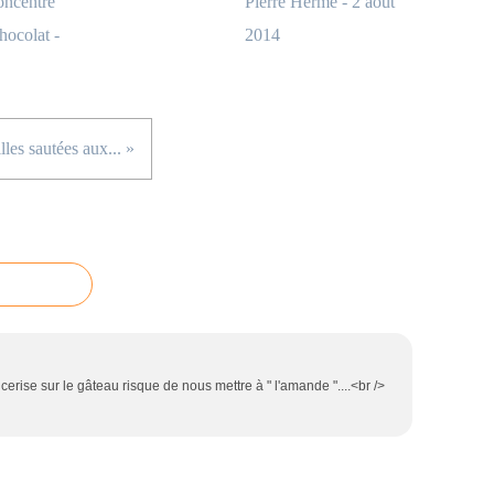
oncentré
Pierre Hermé - 2 août
hocolat -
2014
les sautées aux... »
i cerise sur le gâteau risque de nous mettre à " l'amande "....<br />