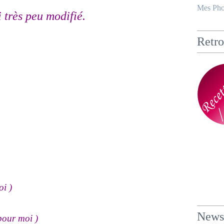
Mes Pho
i très peu modifié.
Retro
oi )
Newsl
pour moi )