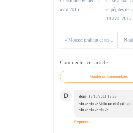
Christophe Felder - 21
Cake au lait c
avril 2015
et pépites de c
18 avril 2015
« Mousse pralinut et ses...
Nouil
Commenter cet article
Ajouter un commentaire
D
domi
18/10/2011 19:29
<br /> <br /> Voilà un clafoutis qu
<br /> <br /> <br />
Répondre