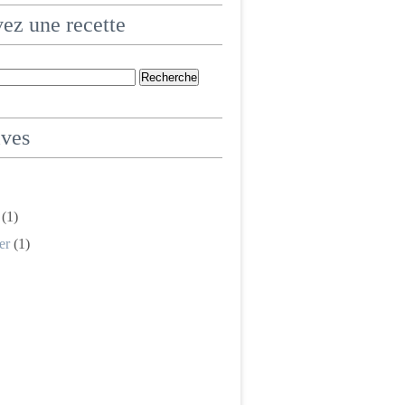
ez une recette
ives
(1)
er
(1)