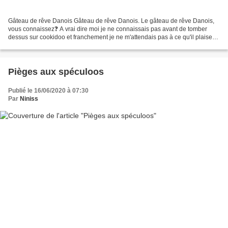
Gâteau de rêve Danois Gâteau de rêve Danois. Le gâteau de rêve Danois,
vous connaissez❓ A vrai dire moi je ne connaissais pas avant de tomber
dessus sur cookidoo et franchement je ne m'attendais pas à ce qu'il plaise
autant 🤔. Simple, sans chichi, un...
Pièges aux spéculoos
Publié le 16/06/2020 à 07:30
Par
Niniss