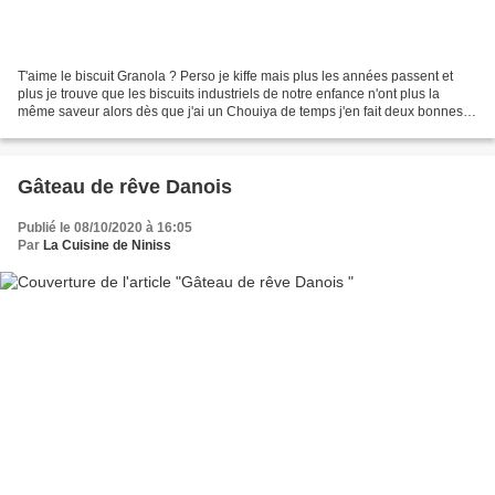
T'aime le biscuit Granola ? Perso je kiffe mais plus les années passent et
plus je trouve que les biscuits industriels de notre enfance n'ont plus la
même saveur alors dès que j'ai un Chouiya de temps j'en fait deux bonnes
fournées histoire de tenir deux,...
Gâteau de rêve Danois
Publié le 08/10/2020 à 16:05
Par
La Cuisine de Niniss