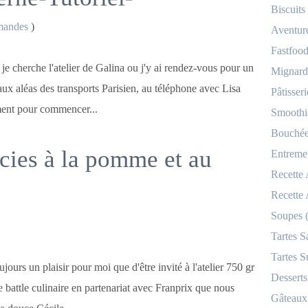
Biscuits
mandes
)
Aventur
Fastfood
je cherche l'atelier de Galina ou j'y ai rendez-vous pour un
Mignardi
e aux aléas des transports Parisien, au téléphone avec Lisa
Pâtisseri
iment pour commencer...
Smoothi
Bouchées
rcies à la pomme et au
Entremet
Recette
Recette
Soupes 
Tartes S
Tartes S
jours un plaisir pour moi que d'être invité à l'atelier 750 gr
Desserts
e battle culinaire en partenariat avec Franprix que nous
Gâteaux