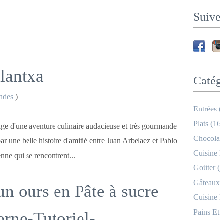
Suive
lantxa
Catég
ndes
)
Entrées 
Plats (16
tage d'une aventure culinaire audacieuse et très gourmande
Chocolat
r une belle histoire d'amitié entre Juan Arbelaez et Pablo
Cuisine
ne qui se rencontrent...
Goûter (
Gâteaux
un ours en Pâte à sucre
Cuisine
Pains Et
rne-Tutoriel-