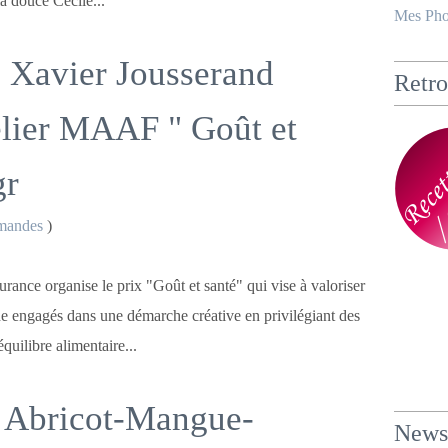
a douce Cécile...
Mes Pho
 Xavier Jousserand
Retro
telier MAAF " Goût et
gr
mandes
)
ce organise le prix "Goût et santé" qui vise à valoriser
he engagés dans une démarche créative en privilégiant des
équilibre alimentaire...
 Abricot-Mangue-
Newsl