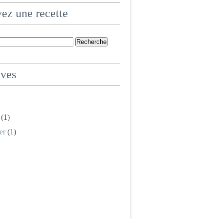
ez une recette
ives
(1)
er
(1)