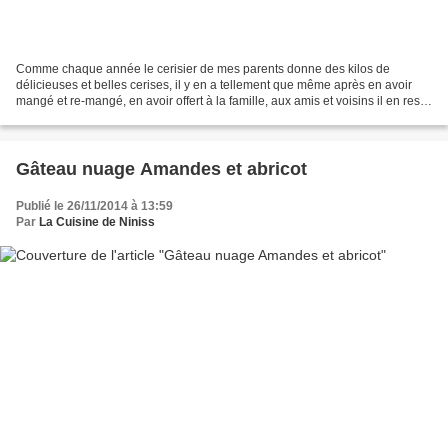
Comme chaque année le cerisier de mes parents donne des kilos de
délicieuses et belles cerises, il y en a tellement que même après en avoir
mangé et re-mangé, en avoir offert à la famille, aux amis et voisins il en reste
encore c'est vous dire et compte...
Gâteau nuage Amandes et abricot
Publié le 26/11/2014 à 13:59
Par
La Cuisine de Niniss