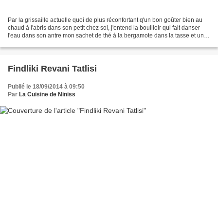
Par la grissaille actuelle quoi de plus réconfortant q'un bon goûter bien au
chaud à l'abris dans son petit chez soi, j'entend la bouilloir qui fait danser
l'eau dans son antre mon sachet de thé à la bergamote dans la tasse et un
morceau de sucre de canne,...
Findliki Revani Tatlisi
Publié le 18/09/2014 à 09:50
Par
La Cuisine de Niniss