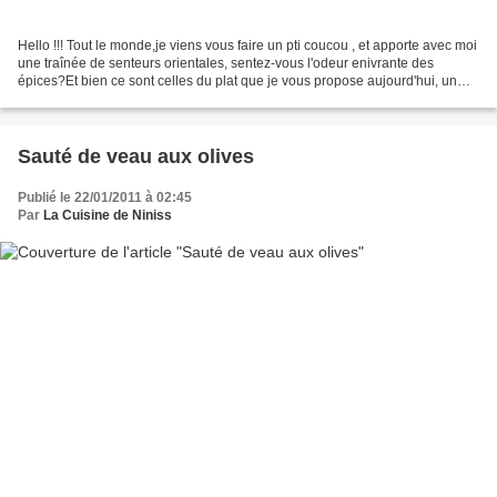
Hello !!! Tout le monde,je viens vous faire un pti coucou , et apporte avec moi
une traînée de senteurs orientales, sentez-vous l'odeur enivrante des
épices?Et bien ce sont celles du plat que je vous propose aujourd'hui, un
petit coup d'oeil avant de...
Sauté de veau aux olives
Publié le 22/01/2011 à 02:45
Par
La Cuisine de Niniss