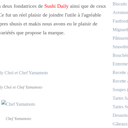
Biscuits
s deux fondatrices de
Sushi Daily
ainsi que de ceux
Aventur
ut un réel plaisir de joindre l'utile à l'agréable
Fastfood
opres shusis et makis nous avons eu le plaisir de
Mignardi
 variétés que propose la marque
.
Pâtisseri
Smoothi
Bouchées
Entremet
Recette
Recette
ly Choï et Chef Yamamoto
Soupes 
Tartes S
Tartes S
Desserts
Chef Yamamoto
Gâteaux