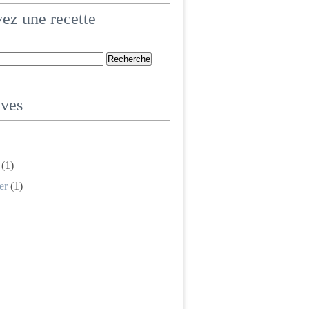
ez une recette
ives
(1)
er
(1)