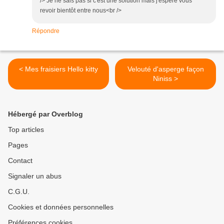
/> Je ne sais pas si c'est une solution mais j'espère vous
revoir bientôt entre nous<br />
Répondre
< Mes fraisiers Hello kitty
Velouté d'asperge façon
Niniss >
Hébergé par Overblog
Top articles
Pages
Contact
Signaler un abus
C.G.U.
Cookies et données personnelles
Préférences cookies