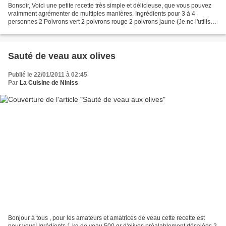
Bonsoir, Voici une petite recette très simple et délicieuse, que vous pouvez
vraimment agrémenter de multiples manières. Ingrédients pour 3 à 4
personnes 2 Poivrons vert 2 poivrons rouge 2 poivrons jaune (Je ne l'utilise
pas à chaque fois ) 2 courgettes...
Sauté de veau aux olives
Publié le 22/01/2011 à 02:45
Par
La Cuisine de Niniss
Bonjour à tous , pour les amateurs et amatrices de veau cette recette est
pour vous! Igrédients 1 kg de veau 500 gr d'olives préalablement désalées 2