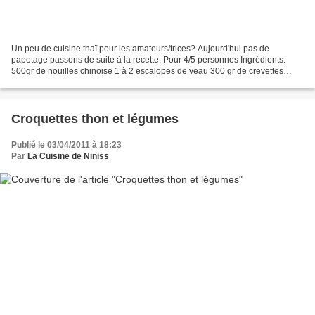
Un peu de cuisine thaï pour les amateurs/trices? Aujourd'hui pas de
papotage passons de suite à la recette. Pour 4/5 personnes Ingrédients:
500gr de nouilles chinoise 1 à 2 escalopes de veau 300 gr de crevettes
fraiches 1 poignée de champignons noir ou...
Croquettes thon et légumes
Publié le 03/04/2011 à 18:23
Par
La Cuisine de Niniss