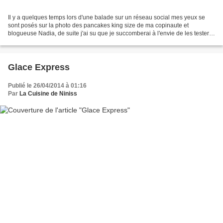
Il y a quelques temps lors d'une balade sur un réseau social mes yeux se
sont posés sur la photo des pancakes king size de ma copinaute et
blogueuse Nadia, de suite j'ai su que je succomberai à l'envie de les tester,
mais comment y resister me direz vous...
Glace Express
Publié le 26/04/2014 à 01:16
Par
La Cuisine de Niniss