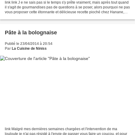
link link J e ne sais pas si le temps s'y prête vraiment, mais après tout quand
il s'agit de gourmandises pas de questions à se poser, alors pourquoi ne pas
vous proposer cette étonnante et délicieuse recette pioché chez Hanane,
étonnante par sa rapidité,...
Pâte à la bolognaise
Publié le 23/04/2014 à 20:54
Par
La Cuisine de Niniss
link Malgré mes dernières semaines chargées et l'intervention de ma
louloute je n'ai pas résisté à l'envie de passer vous faire un coucou, et pour