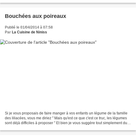
épices orientaux....
Bouchées aux poireaux
Publié le 01/04/2014 à 07:58
Par
La Cuisine de Niniss
Si je vous proposais de faire manger à vos enfants un légume de la famille
des liliacées, vous me diriez " Mais qu'est ce que c'est ce truc, les légumes
sont déjà difficiles à proposer " Et bien je vous suggère tout simplement du
poireau, cette plante...