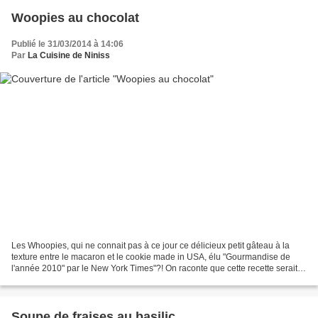
Woopies au chocolat
Publié le 31/03/2014 à 14:06
Par
La Cuisine de Niniss
Les Whoopies, qui ne connait pas à ce jour ce délicieux petit gâteau à la
texture entre le macaron et le cookie made in USA, élu "Gourmandise de
l'année 2010" par le New York Times"?! On raconte que cette recette serait
une spécialité chez les Amish,...
Soupe de fraises au basilic