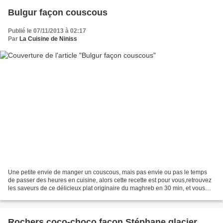
Bulgur façon couscous
Publié le 07/11/2013 à 02:17
Par
La Cuisine de Niniss
Une petite envie de manger un couscous, mais pas envie ou pas le temps
de passer des heures en cuisine, alors cette recette est pour vous,retrouvez
les saveurs de ce délicieux plat originaire du maghreb en 30 min, et vous
m'en direz des nouvelles, je...
Rochers coco-choco facon Stéphane glacier