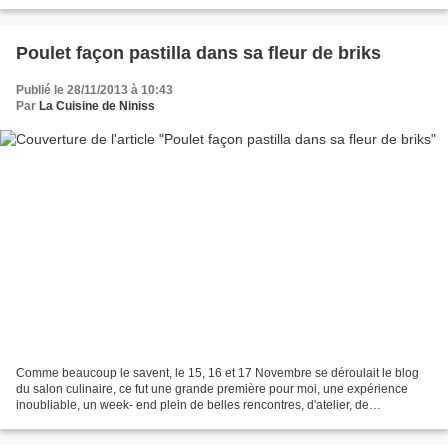
50 gr de lait 70 gr...
Poulet façon pastilla dans sa fleur de briks
Publié le 28/11/2013 à 10:43
Par
La Cuisine de Niniss
Comme beaucoup le savent, le 15, 16 et 17 Novembre se déroulait le blog
du salon culinaire, ce fut une grande première pour moi, une expérience
inoubliable, un week- end plein de belles rencontres, d'atelier, de
découvertes culinaires, de dégustations...