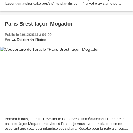
fassent un atelier cake pop's s'il te plait dis oui !!! ", à votre avis ai-je pû
résister, et bien non.Une...
Paris Brest façon Mogador
Publié le 10/12/2013 à 00:00
Par
La Cuisine de Niniss
Bonsoir à tous, le défit : Revisiter le Paris Brest, immédiatement l'idée de le
patisser façon Mogador me vient à l'esprit, je vous livre donc la recette en
éspérant que cette gourmlandise vous plaira. Recette pour la pâte à choux