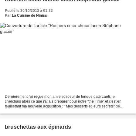
Publié le 30/10/2013 à 01:32
Par
La Cuisine de Niniss
Dernièrement j'ai reçue mon amie et soeur de longue date Laeti, je
cherchais alors ce que j'allais préparer pour notre "the Time" et c'est en
feuilletant ma nouvelle acquisition : " Mes desserts et leurs secrets" de
Stéphane Glacier, que je décidais de...
bruschettas aux épinards