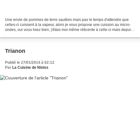
Une envie de pommes de terre sautées mais pas le temps d'attendre que
celles-ci cuissent à la vapeur, alors je vous propose une cuisson au micro-
ondes, oui vous lisez bien, j'étais moi même réticente à celle-ci mais depuis
quelques temps je teste et pour...
Trianon
Publié le 27/01/2014 à 02:12
Par
La Cuisine de Niniss