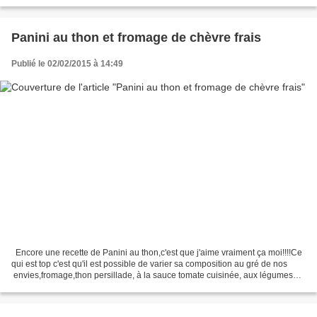
cuisine de notre F3, où maman...
Panini au thon et fromage de chèvre frais
Publié le 02/02/2015 à 14:49
Encore une recette de Panini au thon,c'est que j'aime vraiment ça moi!!!!Ce
qui est top c'est qu'il est possible de varier sa composition au gré de nos
envies,fromage,thon persillade, à la sauce tomate cuisinée, aux légumes
...... les idées sont multiples...