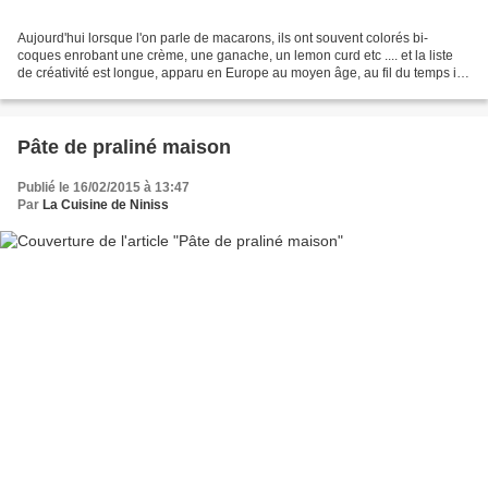
Aujourd'hui lorsque l'on parle de macarons, ils ont souvent colorés bi-
coques enrobant une crème, une ganache, un lemon curd etc .... et la liste
de créativité est longue, apparu en Europe au moyen âge, au fil du temps il
s'est diversifié en prenant de...
Pâte de praliné maison
Publié le 16/02/2015 à 13:47
Par
La Cuisine de Niniss