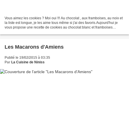
Vous aimez les cookies ? Moi oui !!! Au chocolat , aux framboises, au noix et
la liste est longue, je les aime tous même si j'ai des favoris.Aujourd'hui je
vous propose une recette de cookies au chocolat blanc et framboises
réalisée il y a fort longtemps,ce...
Les Macarons d'Amiens
Publié le 19/02/2015 à 03:35
Par
La Cuisine de Niniss