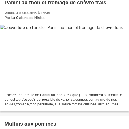
Panini au thon et fromage de chèvre frais
Publié le 02/02/2015 à 14:49
Par
La Cuisine de Niniss
Encore une recette de Panini au thon ,c'est que j'aime vraiment ça moi!!!!Ce
qui est top c'est qu'il est possible de varier sa composition au gré de nos
envies,fromage,thon persillade, à la sauce tomate cuisinée, aux légumes ......
les idées sont multiples...
Muffins aux pommes