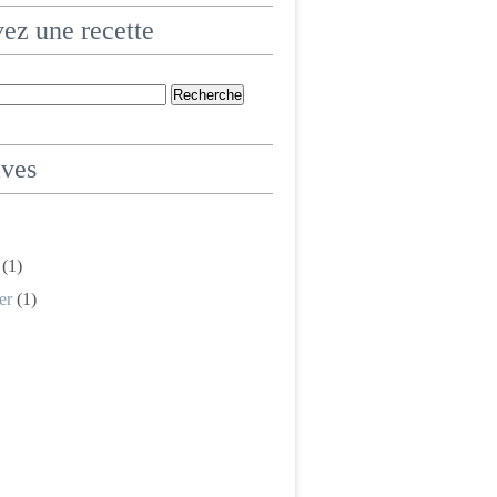
ez une recette
ives
(1)
er
(1)