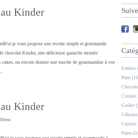
au Kinder
Suive
h'ui je vous propose une recette simple et gourmande
Catég
de chocolat Kinder, une délicieuse ganache montée
ps cakes, ou encore donner une touche de gourmandise à vos
Entrées 
..
Plats (16
Chocolat
Cuisine
au Kinder
Goûter (
Gâteaux
Niniss
Cuisine
Pains Et
h'ui je vous propose une recette simple et gourmande à