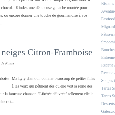
Biscuits
 chocolat Kinder, une délicieuse ganache montée pour
Aventur
kes, ou encore donner une touche de gourmandise à vos
Fastfood
..
Mignardi
Pâtisseri
Smoothi
 neiges Citron-Framboise
Bouchées
Entremet
 de Niniss
Recette
Recette
Ma Lyly d'amour, comme beaucoup de petites filles
Soupes 
à les yeux qui pétillent dès qu'elle voit la reine des
Tartes S
oeur la fameuse chanson "Libérée délivrée" tellement elle la
Tartes S
iner et...
Desserts
Gâteaux